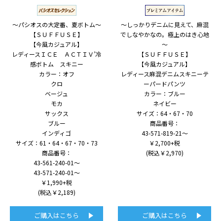
～パシオスの大定番、夏ボトム～
～しっかりデニムに見えて、麻混
【ＳＵＦＦＵＳＥ】
でしなやかなの。極上のはき心地
【今風カジュアル】
～
レディースＩＣＥ ＡＣＴＩＶ’冷
【ＳＵＦＦＵＳＥ】
感ボトム スキニー
【今風カジュアル】
カラー：オフ
レディース麻混デニムスキニーテ
クロ
ーパードパンツ
ベージュ
カラー：ブルー
モカ
ネイビー
サックス
サイズ：64・67・70
ブルー
商品番号：
インディゴ
43-571-819-21～
サイズ：61・64・67・70・73
￥2,700+税
商品番号：
(税込￥2,970)
43-561-240-01～
43-571-240-01～
￥1,990+税
(税込￥2,189)
ご購入はこちら
ご購入はこちら