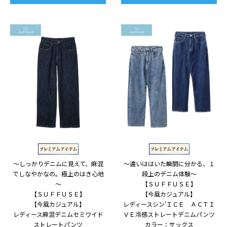
～しっかりデニムに見えて、麻混
～違いははいた瞬間に分かる、１
でしなやかなの。極上のはき心地
段上のデニム体験～
～
【ＳＵＦＦＵＳＥ】
【ＳＵＦＦＵＳＥ】
【今風カジュアル】
【今風カジュアル】
レディースシン’ＩＣＥ ＡＣＴＩ
レディース麻混デニムセミワイド
ＶＥ冷感ストレートデニムパンツ
ストレートパンツ
カラー：サックス