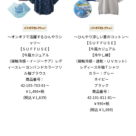
～オンオフで活躍するひんやりシ
～ひんやり涼しい夏のコットン～
ャツ～
【ＳＵＦＦＵＳＥ】
【ＳＵＦＦＵＳＥ】
【今風カジュアル
【今風カジュアル
【冷やし綿】
（接触冷感・イージーケア）レデ
（接触冷感・速乾・ＵＶカット）
ィースレーヨンバンドカラーフリ
レディース半袖Ｔシャツ
ル袖ブラウス
カラー：グレー
商品番号：
ネイビー
42-105-703-01～
ブラック
￥1,490+税
商品番号：
(税込￥1,639)
42-101-811-81～
￥990+税
(税込￥1,089)