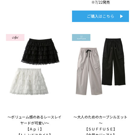
※7/22発売
ご購入はこちら
～ボリューム感のあるレースレイ
～大人のためのカーブシルエット
ヤードが可愛い～
～
【Ａｐｉ】
【ＳＵＦＦＵＳＥ】
【トレンドスタイル】
【今風カジュアル】