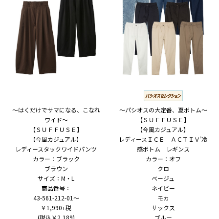
～はくだけでサマになる、こなれ
～パシオスの大定番、夏ボトム～
ワイド～
【ＳＵＦＦＵＳＥ】
【ＳＵＦＦＵＳＥ】
【今風カジュアル】
【今風カジュアル】
レディースＩＣＥ ＡＣＴＩＶ’冷
レディースタックワイドパンツ
感ボトム レギンス
カラー：ブラック
カラー：オフ
ブラウン
クロ
サイズ：M・L
ベージュ
商品番号：
ネイビー
43-561-212-01～
モカ
￥1,990+税
サックス
(税込￥2,189)
ブルー