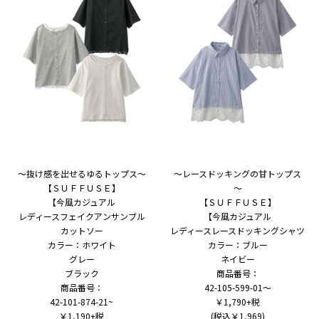
～抜け感を出せるゆるトップス～
～レースドッキングの甘トップス
【ＳＵＦＦＵＳＥ】
～
【今風カジュアル
【ＳＵＦＦＵＳＥ】
レディースフェイクアンサンブル
【今風カジュアル
カットソー
レディースレースドッキングシャツ
カラー：ホワイト
カラー：ブルー
グレー
ネイビー
ブラック
商品番号：
商品番号：
42-105-599-01～
42-101-874-21~
￥1,790+税
￥1,190+税
(税込￥1,969)