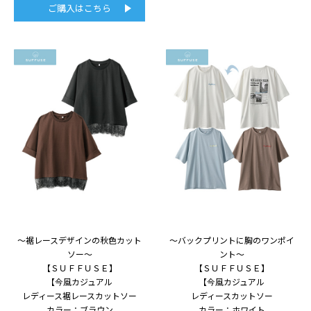
ご購入はこちら
～裾レースデザインの秋色カット
～バックプリントに胸のワンポイ
ソー～
ント～
【ＳＵＦＦＵＳＥ】
【ＳＵＦＦＵＳＥ】
【今風カジュアル
【今風カジュアル
レディース裾レースカットソー
レディースカットソー
カラー：ブラウン
カラー：ホワイト