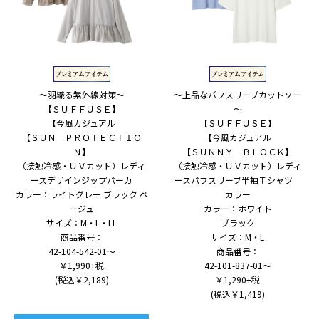
～羽織る紫外線対策～
～上品なパフスリーブカットソー
【ＳＵＦＦＵＳＥ】
～
【今風カジュアル
【ＳＵＦＦＵＳＥ】
【ＳＵＮ ＰＲＯＴＥＣＴＩＯ
【今風カジュアル
Ｎ】
【ＳＵＮＮＹ ＢＬＯＣＫ】
（接触冷感・ＵＶカット）レディ
（接触冷感・ＵＶカット）レディ
ースデザインジップパーカ
ースパフスリーブ半袖Ｔシャツ
カラー：ライトグレー ブラック ベ
カラー
ージュ
カラー：ホワイト
サイズ：M・L・LL
ブラック
商品番号：
サイズ：M・L
42-104-542-01～
商品番号：
￥1,990+税
42-101-837-01～
(税込￥2,189)
￥1,290+税
(税込￥1,419)