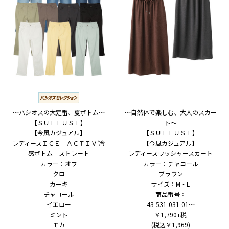
～パシオスの大定番、夏ボトム～
～自然体で楽しむ、大人のスカー
【ＳＵＦＦＵＳＥ】
ト～
【今風カジュアル】
【ＳＵＦＦＵＳＥ】
レディースＩＣＥ ＡＣＴＩＶ’冷
【今風カジュアル】
感ボトム ストレート
レディースワッシャースカート
カラー：オフ
カラー：チャコール
クロ
ブラウン
カーキ
サイズ：M・L
チャコール
商品番号：
イエロー
43-531-031-01～
ミント
￥1,790+税
モカ
(税込￥1,969)