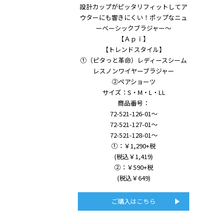
設計カップがピッタリフィットしてア
ウターにも響きにくい！ポップなニュ
ーベーシックブラジャー～
【Ａｐｉ】
【トレンドスタイル】
①（ピタっと革命）レディースシーム
レスノンワイヤーブラジャー
②ペアショーツ
サイズ：S・M・L・LL
商品番号：
72-521-126-01～
72-521-127-01～
72-521-128-01～
①：￥1,290+税
(税込￥1,419)
②：￥590+税
(税込￥649)
ご購入はこちら