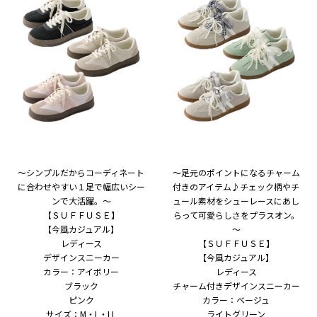
～シンプルだからコーディネート
～足元のポイントになるチャーム
に合わせやすい１足で幅広いシー
付きのアイテム♪チェック柄やチ
ンで大活躍。～
ュール素材をシューレースにあし
【ＳＵＦＦＵＳＥ】
らって可愛らしさをプラスオン。
【今風カジュアル】
～
レディース
【ＳＵＦＦＵＳＥ】
デザインスニーカー
【今風カジュアル】
カラー：アイボリー
レディース
ブラック
チャーム付きデザインスニーカー
ピンク
カラー：ベージュ
サイズ：M・L・LL
ライトグリーン