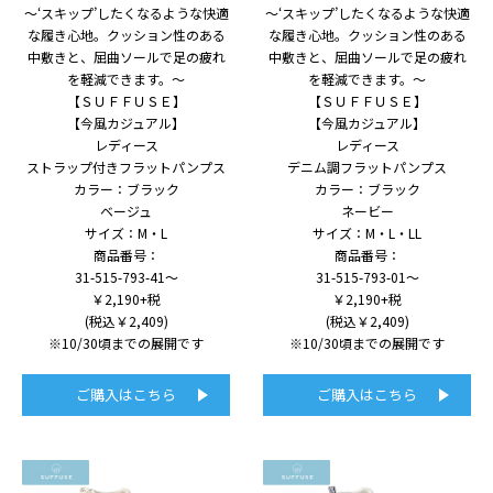
～‘スキップ’したくなるような快適
～‘スキップ’したくなるような快適
な履き心地。クッション性のある
な履き心地。クッション性のある
中敷きと、屈曲ソールで足の疲れ
中敷きと、屈曲ソールで足の疲れ
を軽減できます。～
を軽減できます。～
【ＳＵＦＦＵＳＥ】
【ＳＵＦＦＵＳＥ】
【今風カジュアル】
【今風カジュアル】
レディース
レディース
ストラップ付きフラットパンプス
デニム調フラットパンプス
カラー：ブラック
カラー：ブラック
ベージュ
ネービー
サイズ：M・L
サイズ：M・L・LL
商品番号：
商品番号：
31-515-793-41～
31-515-793-01～
￥2,190+税
￥2,190+税
(税込￥2,409)
(税込￥2,409)
※10/30頃までの展開です
※10/30頃までの展開です
ご購入はこちら
ご購入はこちら