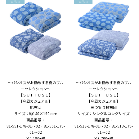
～パシオスがお勧めする夏のブル
～パシオスがお勧めする夏のブル
ーセレクション～
ーセレクション～
【ＳＵＦＦＵＳＥ】
【ＳＵＦＦＵＳＥ】
【今風カジュアル】
【今風カジュアル】
肌布団
三つ折り敷布団
サイズ：約140×190ｃｍ
サイズ：シングルロングサイズ
商品番号：
商品番号：
81-551-178-01～02・81-551-179-
81-513-178-01～02・81-513-179-
01～02
01～02
￥2,190+税
￥3,700+税