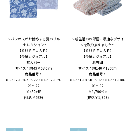
～パシオスがお勧めする夏のブル
～新生活のお部屋に最適なデザイ
ーセレクション～
ンを取り揃えました～
【ＳＵＦＦＵＳＥ】
【ＳＵＦＦＵＳＥ】
【今風カジュアル】
【今風カジュアル】
枕カバー
肌布団
サイズ：約43×63ｃｍ
サイズ：約140×190cm
商品番号：
商品番号：
81-592-178-21～22・81-592-179-
81-551-187-01～02・81-551-188-
21～22
01～02
￥490+税
￥1,790+税
(税込￥539)
(税込￥1,969)