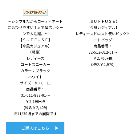
～シンプルだからコーディネート
【ＳＵＦＦＵＳＥ】
に合わせやすい１足で幅広いシー
【今風カジュアル】
ンで大活躍。～
レディースドロスト使いビッグト
【ＳＵＦＦＵＳＥ】
ートバッグ
【今風カジュアル】
商品番号：
（軽量）
32-512-312-01～
レディース
￥2,700+税
コートスニーカー
(税込￥2,970)
カラー：ブラック
ホワイト
サイズ：M・L・LL
商品番号：
31-511-888-01～
￥2,190+税
(税込￥2,409)
※11/30頃までの展開です
ご購入はこちら