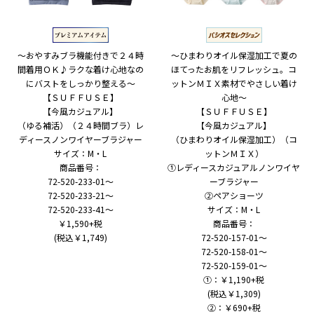
～おやすみブラ機能付きで２４時
～ひまわりオイル保湿加工で夏の
間着用ＯＫ♪ラクな着け心地なの
ほてったお肌をリフレッシュ。コ
にバストをしっかり整える～
ットンＭＩＸ素材でやさしい着け
【ＳＵＦＦＵＳＥ】
心地～
【今風カジュアル】
【ＳＵＦＦＵＳＥ】
（ゆる補活）（２４時間ブラ）レ
【今風カジュアル】
ディースノンワイヤーブラジャー
（ひまわりオイル保湿加工）（コ
サイズ：M・L
ットンＭＩＸ）
商品番号：
①レディースカジュアルノンワイヤ
72-520-233-01～
ーブラジャー
72-520-233-21～
②ペアショーツ
72-520-233-41～
サイズ：M・L
￥1,590+税
商品番号：
(税込￥1,749)
72-520-157-01～
72-520-158-01～
72-520-159-01～
①：￥1,190+税
(税込￥1,309)
②：￥690+税