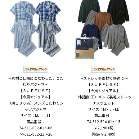
～素材と仕様にこだわった、こだ
～ストレッチ素材で快適に～
わりパジャマ～
【ＳＵＦＦＵＳＥ】
【ＳＵＦＦＵＳＥ】
【今風カジュアル】
【今風カジュアル】
（制菌加工）メンズ裏毛ストレッ
（綿１００％）メンズこだわりシ
チスウェット
ャツパジャマ
サイズ：M・L・LL
サイズ：M、L、LL
商品番号：
商品番号：
74-512-504-01～15
74-511-082-01～06
￥2,190+税
74-511-082-21～26
(税込￥2,409)